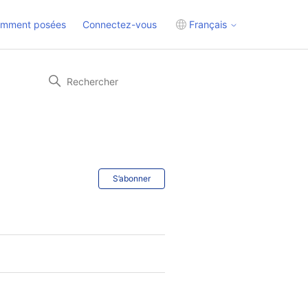
emment posées
Connectez-vous
Français
S’abonner à Section
S’abonner