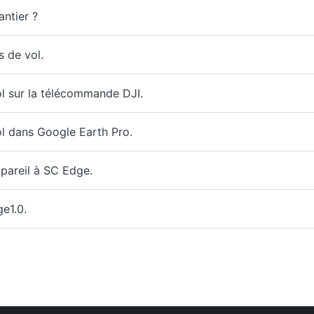
antier ?
 de vol.
l sur la télécommande DJI.
l dans Google Earth Pro.
areil à SC Edge.
e1.0.