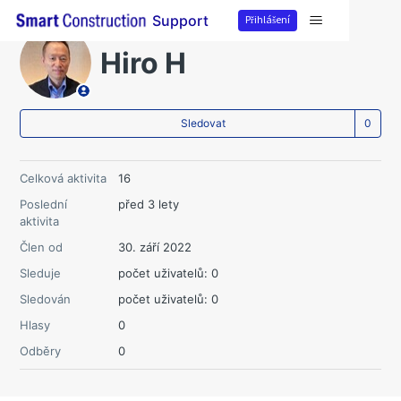
Přihlášení
Support
Hiro H
Zat
Sledovat
Celková aktivita
16
Poslední
před 3 lety
aktivita
Člen od
30. září 2022
Sleduje
počet uživatelů: 0
Sledován
počet uživatelů: 0
Hlasy
0
Odběry
0